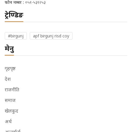
फोन नम्बर :
०५१-५३१२५३
ट्रेण्डिङ
#birgunj
apf birgunj risd coy
मेनु
गृहपृष्ठ
देश
राजनीति
समाज
खेलकुद
अर्थ