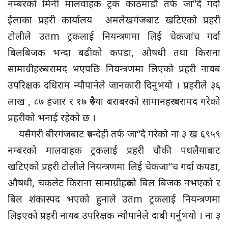
नम्बरको मिनी मालवाहक ट्रक काठमांडौ तर्फ जा“दै गर्दा
ईलाका प्रहरी कार्यालय अमलेखगंजबाट खटिएको प्रहरी
टोलीले उतm ट्रकलाई नियन्त्रणमा लिई चेकजांच गर्दा
बिलबिजक भन्दा बढीको कपडा, औषधी तथा किराना
सामाग्रीहरु बरामद भएपछि नियन्त्रणमा लिएको प्रहरी नायब
उपरिक्षक दधिराम न्यौपानेले जानकारी दिनुभयो । प्रहरीले ३६
लाख , ८७ हजार र १७ रुपैया बराबरको सामानहरु बरामद गरेको
प्रहरीको भनाई रहेको छ ।
यसैगरी बीरगंजबाट रुपन्देही तर्फ जा“दै गरेको ना ३ ख ६९५९
नम्बरको मालवाहक ट्रकलाई प्रहरी चौकी पथलैयाबाट
खटिएको प्रहरी टोलीले नियन्त्रणमा लिई चेकजा“च गर्दा कपडा,
औषधी, चकलेट किराना सामाग्रीहरुको बिल बिजक नभएको र
बिल शंकास्पद भएको हुनाले उतm ट्रकलाई नियन्त्रणमा
लिइएको प्रहरी नायब उपरिक्षक न्यौपानेले दाबी गर्नुभयो । ना ३