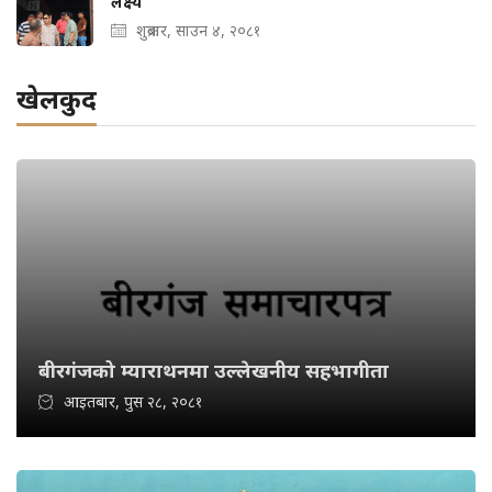
लक्ष्य
शुक्रबार, साउन ४, २०८१
खेलकुद
बीरगंजको म्याराथनमा उल्लेखनीय सहभागीता
आइतबार, पुस २८, २०८१