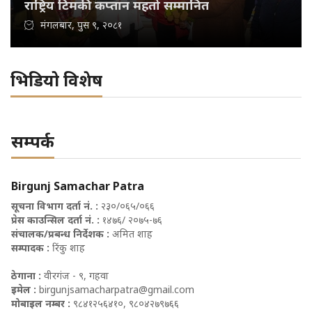
राष्ट्रिय टिमकी कप्तान महतो सम्मानित
मंगलबार, पुस ९, २०८१
भिडियो विशेष
सम्पर्क
Birgunj Samachar Patra
सूचना विभाग दर्ता नं. :
२३०/०६५/०६६
प्रेस काउन्सिल दर्ता नं. :
१४७६/ २०७५-७६
संचालक/प्रबन्ध निर्देशक :
अमित शाह
सम्पादक :
रिंकु शाह
ठेगाना :
वीरगंज - ९, गहवा
इमेल :
birgunjsamacharpatra@gmail.com
मोबाइल नम्बर :
९८४१२५६४१०, ९८०४२७९७६६