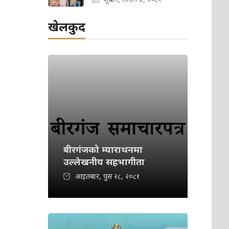
खेलकुद
बीरगंजको म्याराथनमा
उल्लेखनीय सहभागीता
आइतबार, पुस २८, २०८१