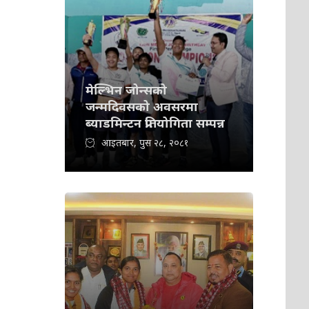
मेल्भिन जोन्सको
जन्मदिवसको अवसरमा
ब्याडमिन्टन प्रतियोगिता सम्पन्न
आइतबार, पुस २८, २०८१