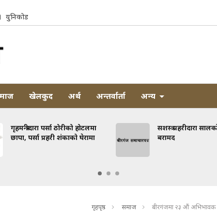
युनिकोड
माज
खेलकुद
अर्थ
अन्तर्वार्ता
अन्य
गृहमन्त्रीदारा पर्सा ठोरीको होटलमा
सशस्त्र प्रहरीदारा साल
छापा, पर्सा प्रहरी शंकाको घेरामा
बरामद
गृहपृष्ठ
समाज
बीरगंजमा २३ औं अभिभावक