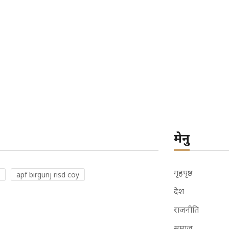
मेनु
गृहपृष्ठ
apf birgunj risd coy
देश
राजनीति
समाज