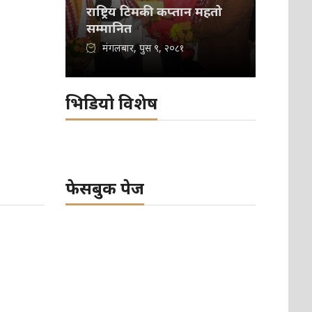
राष्ट्रिय टिमकी कप्तान महतो
सम्मानित
मंगलबार, पुस ९, २०८१
भिडियो विशेष
फेसबुक पेज