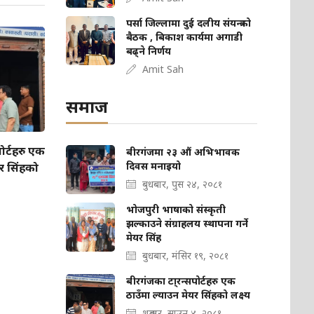
पर्सा जिल्लामा दुई दलीय संयन्त्रको
बैठक , बिकाश कार्यमा अगाडी
बढ्ने निर्णय
Amit Sah
समाज
ोर्टहरु एक
बीरगंजमा २३ औं अभिभावक
दिवस मनाइयो
यर सिंहको
बुधबार, पुस २४, २०८१
भोजपुरी भाषाको संस्कृती
झल्काउने संग्राहलय स्थापना गर्ने
मेयर सिंह
बुधबार, मंसिर १९, २०८१
बीरगंजका टा्रन्सपोर्टहरु एक
ठाउँमा ल्याउन मेयर सिंहको लक्ष्य
शुक्रबार, साउन ४, २०८१