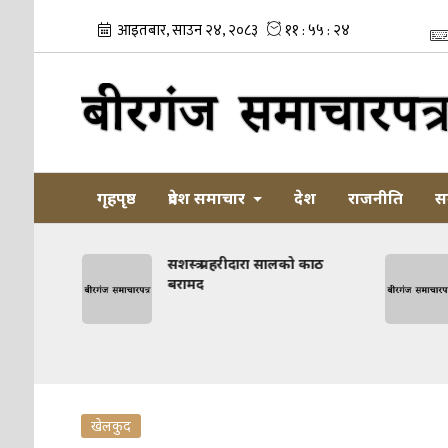
गृहपृष्ठ
प्रदेश समाचार
देश
राजनीति
स
ो होटलमा
सशस्त्र प्रहरीदारा सालको काठ
 घेरामा
बरामद
खेलकुद