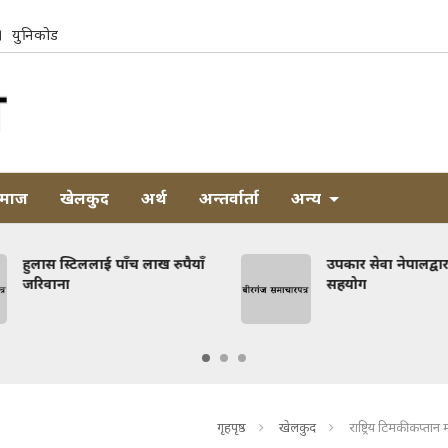
युनिकोड
माज
खेलकुद
अर्थ
अन्तर्वार्ता
अन्य
हुलास स्टिललाई पाँच लाख रुपैयाँ
उपकार सेवा नेपालद्वारा
जरिवाना
सहयोग
गृहपृष्ठ
खेलकुद
राष्ट्रिय टिमकी कप्ता