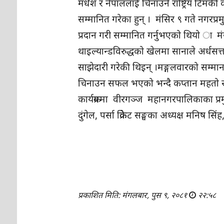
मधेश र नेपाललाई चिनाउने राष्ट्रिय टिमक
सम्मानित गरेका हुन् । मंसिर ९ गते नगरप्
प्रदान गरी सम्मानित गर्नुभएको थियो ा म
थाइल्यान्डविरुद्धको खेलमा सानाले अर्धसत्
साझेदारी गरेकी थिइन् ।मङ्गलवारको सम्मान क
चिनाउन सफल भएको भन्दै कप्तान महतो र
कार्यक्रममा वीरगञ्ज महानगरपालिकाका प्र
दुंगेल, पर्सा क्रिकेट सङ्घका अध्यक्ष मनि
प्रकाशित मिति: मंगलबार, पुस ९, २०८१
२२:५८