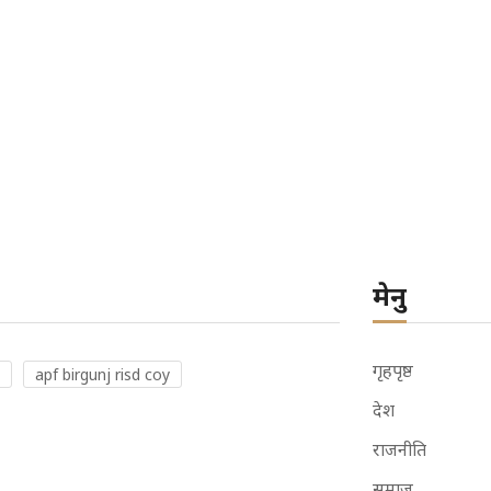
मेनु
गृहपृष्ठ
apf birgunj risd coy
देश
राजनीति
समाज