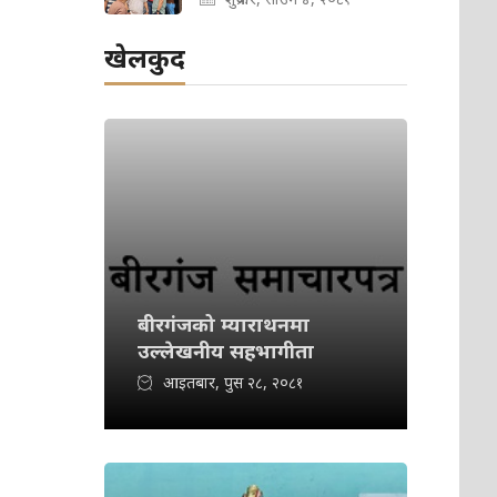
खेलकुद
बीरगंजको म्याराथनमा
उल्लेखनीय सहभागीता
आइतबार, पुस २८, २०८१