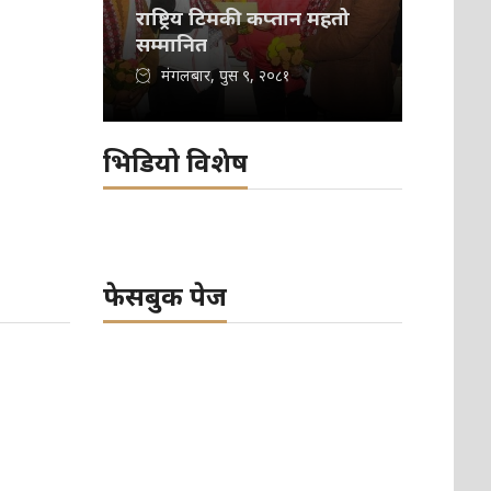
राष्ट्रिय टिमकी कप्तान महतो
सम्मानित
मंगलबार, पुस ९, २०८१
भिडियो विशेष
फेसबुक पेज