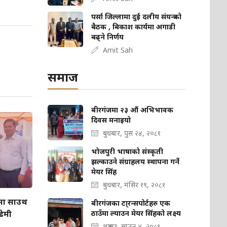
पर्सा जिल्लामा दुई दलीय संयन्त्रको
बैठक , बिकाश कार्यमा अगाडी
बढ्ने निर्णय
Amit Sah
समाज
बीरगंजमा २३ औं अभिभावक
दिवस मनाइयो
बुधबार, पुस २४, २०८१
भोजपुरी भाषाको संस्कृती
झल्काउने संग्राहलय स्थापना गर्ने
मेयर सिंह
बुधबार, मंसिर १९, २०८१
ामा साउथ
बीरगंजका टा्रन्सपोर्टहरु एक
डेमी
ठाउँमा ल्याउन मेयर सिंहको लक्ष्य
शुक्रबार, साउन ४, २०८१