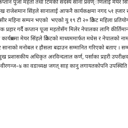
ी कप्तान पुजा महतो तथा टिमकी सदस्य साना प्रवण्ीणलाई मेयर सिं
रमुख राजेशमान सिंहले सानालाई आफनै कार्यकक्षमा नगद ५१ ह्जार र
ंसीर महिना सम्पन भएको भएको यु १९ टी २० क्रिकेट महिला प्रतियो
तक प्रहार गर्दै कप्तान पूजा महतोसँग मिलेर नेपालका लागि कीर्तिमा
ार्यक्रममा मेयर सिंहले क्रिकेटको माध्यममार्फत मधेस र नेपालको नाम
 सानाको मनोबल र हौसला बढाउन सम्मानित गरिएको बताए । सम्
मुख प्रशासकीय अधिकृत अरविन्दलाल कर्ण, पर्साका प्रहरी उपरीक्
ष सिंह,वीरगन्ज–४ का वडाध्यक्ष जगत् साह कानु लगायतकोपनि उपस्थिति