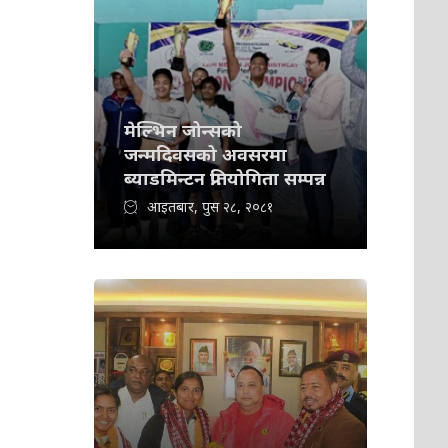
मेल्भिन जोन्सको
जन्मदिवसको अवसरमा
ब्याडमिन्टन प्रतियोगिता सम्पन्न
आइतबार, पुस २८, २०८१