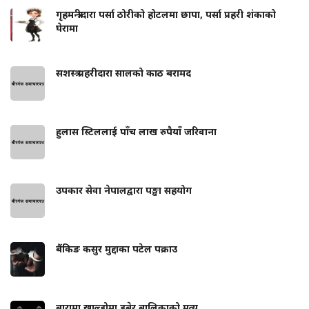
गृहमन्त्रीदारा पर्सा ठोरीको होटलमा छापा, पर्सा प्रहरी शंकाको
घेरामा
सशस्त्र प्रहरीदारा सालको काठ बरामद
हुलास स्टिललाई पाँच लाख रुपैयाँ जरिवाना
उपकार सेवा नेपालद्वारा पङ्खा सहयोग
बैंकिङ कसुर मुद्दाका पटेल पक्राउ
बारामा खाल्डोमा डुबेर बालिकाको मृत्यु