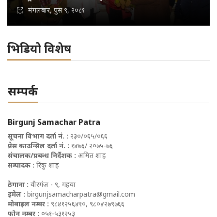
मंगलबार, पुस ९, २०८१
भिडियो विशेष
सम्पर्क
Birgunj Samachar Patra
सूचना विभाग दर्ता नं. :
२३०/०६५/०६६
प्रेस काउन्सिल दर्ता नं. :
१४७६/ २०७५-७६
संचालक/प्रबन्ध निर्देशक :
अमित शाह
सम्पादक :
रिंकु शाह
ठेगाना :
वीरगंज - ९, गहवा
इमेल :
birgunjsamacharpatra@gmail.com
मोबाइल नम्बर :
९८४१२५६४१०, ९८०४२७९७६६
फोन नम्बर :
०५१-५३१२५३