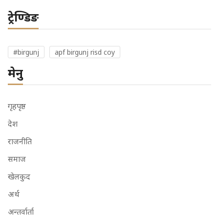
ट्रेण्डिङ
#birgunj
apf birgunj risd coy
मेनु
गृहपृष्ठ
देश
राजनीति
समाज
खेलकुद
अर्थ
अन्तर्वार्ता