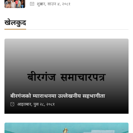
शुक्रबार, साउन ४, २०८१
खेलकुद
बीरगंजको म्याराथनमा उल्लेखनीय सहभागीता
आइतबार, पुस २८, २०८१