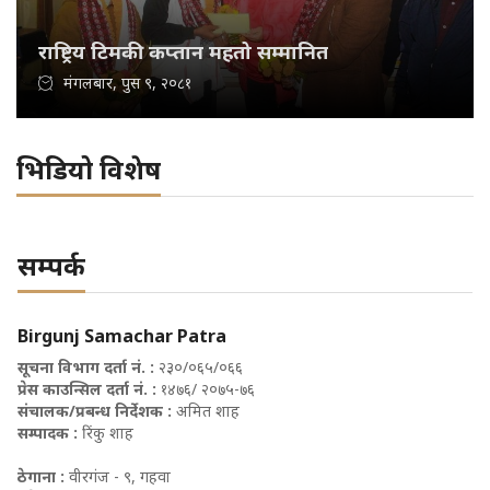
राष्ट्रिय टिमकी कप्तान महतो सम्मानित
मंगलबार, पुस ९, २०८१
भिडियो विशेष
सम्पर्क
Birgunj Samachar Patra
सूचना विभाग दर्ता नं. :
२३०/०६५/०६६
प्रेस काउन्सिल दर्ता नं. :
१४७६/ २०७५-७६
संचालक/प्रबन्ध निर्देशक :
अमित शाह
सम्पादक :
रिंकु शाह
ठेगाना :
वीरगंज - ९, गहवा