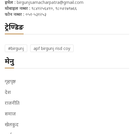
इमेल :
birgunjsamacharpatra@gmail.com
मोबाइल नम्बर :
९८४१२५६४१०, ९८०४२७९७६६
फोन नम्बर :
०५१-५३१२५३
ट्रेण्डिङ
#birgunj
apf birgunj risd coy
मेनु
गृहपृष्ठ
देश
राजनीति
समाज
खेलकुद