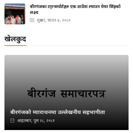
बीरगंजका टा्रन्सपोर्टहरु एक ठाउँमा ल्याउन मेयर सिंहको
लक्ष्य
शुक्रबार, साउन ४, २०८१
खेलकुद
बीरगंजको म्याराथनमा उल्लेखनीय सहभागीता
आइतबार, पुस २८, २०८१